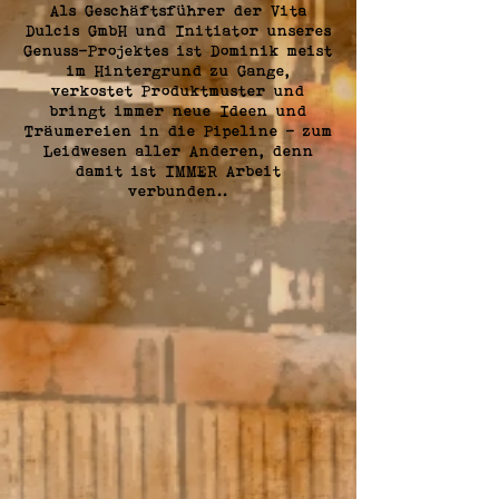
Als Geschäftsführer der Vita
Dulcis GmbH und Initiator unseres
Genuss-Projektes ist Dominik meist
im Hintergrund zu Gange,
verkostet Produktmuster und
bringt immer neue Ideen und
Träumereien in die Pipeline - zum
Leidwesen aller Anderen, denn
damit ist IMMER Arbeit
verbunden..