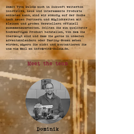
Damit Vita Dulcis auch in Zukunft weiterhin
innovative, neue und interessante Produkte
anbieten kann, sind wir ständig auf der Suche
nach neuen Partnern und Möglichkeiten mit
kleinen und großen Herstellern offiziell
zusammenzuarbeiten. Sollten Sie ein qualitativ
hochwertiges Produkt herstellen, von dem Sie
überzeugt sind und dass Sie gerne in unseren
Adventskalendern oder Tasting-Boxen sehen
würden, zögern Sie nicht und kontaktieren Sie
uns via Mail an
info@vita-dulcis.de
.
Meet the team
Dominik