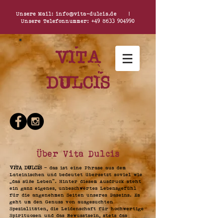
Unsere Mail:
info@vita-dulcis.de
|
Unsere Telefonnummer:
+49 8633 904990
Vita
dulcis
Über Vita Dulcis
- das ist eine Phrase aus dem
Vita dulcis
Lateinischen und bedeutet übersetzt soviel wie
„das süße Leben“. Hinter diesem Ausdruck steht
ein ganz eigenes, unbeschwertes Lebensgefühl
für die angenehmen Seiten unseres Daseins. Es
geht um den Genuss von ausgesuchten
Spezialitäten, die Leidenschaft für hochwertige
Spirituosen und das Bewusstsein, stets das