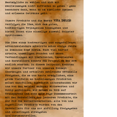
Bestmögliche zu wählen und sich mit
zweitklassigem nicht zufrieden zu geben - ganz
besonders dann, wenn es um köstliche Speisen
und erlesene Getränke geht.
Unsere Produkte und die Marke
Vita Dulcis
verfolgen die Idee, sich dem guten,
hochwertigen Trinkgenuss hinzugeben und
bieten Ihnen eine einmalige Auswahl feinster
Spirituosen.
Die Idee eines hochwertigen und ausgefallenen
Adventskalenders schwirrte schon einige Jahre
in Dominiks Kopf herum. Nach viel harter
Arbeite, unzähligen Stunden und zähen
Verhandlungen mit Lieferanten, Importeuren
und Herstellern konnte das Projekt im Mai 2016
endlich starten. Zu diesem Zeitpunkt konnten
wir unsere Partner von unserem Konzept
überzeugen und erhielten zahlreiche offizielle
Freigaben, die es uns heute ermöglichen, eine
große Vielfallt an hochklassigen Produkten
selbst abzufüllen. Hierdurch unterscheiden wir
uns von den meisten anderen Mitbewerben und
Hobby-Abfüllern: Wir setzen zu 100% auf
Transparenz und eine sehr enge Zusammenarbeit
mit den Herstellern der leckeren Produkte, die
wir für Sie weiterverarbeiten. Alle von uns
abgefüllten Produkte wurden von den
Herstellern für uns zur Abfüllung freigegeben
und unterliegen strengsten
Qualitätskontrollen.