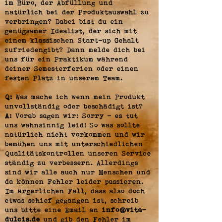
im Büro, der Abfüllung und
natürlich bei der Produktauswahl zu
verbringen? Dabei bist du ein
genügsamer Idealist, der sich mit
einem klassischen Start-up Gehalt
zufriedengibt? Dann melde dich bei
uns für ein Praktikum während
deiner Semesterferien oder einen
festen Platz in unserem Team.
Q:
Was mache ich wenn mein Produkt
unvollständig oder beschädigt ist?
A:
Vorab sagen wir: Sorry - es tut
uns wahnsinnig leid! So was sollte
natürlich nicht vorkommen und wir
bemühen uns mit unterschiedlichen
Qualitätskontrollen unseren Service
ständig zu verbessern. Allerdings
sind wir alle auch nur Menschen und
da können Fehler leider passieren.
Im ärgerlichen Fall, dass also doch
etwas schief gegangen ist, schreib
uns bitte eine Email an
info@vita-
dulcis.de
und gib den Fehler im