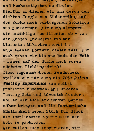
um für euch die besten, leckersten
und hochwertigsten zu finden.
Hierfür probieren wir uns durch den
dichten Jungle von Südamerika, auf
der Suche nach verborgenen Schätzen
aus Zuckerrohr. Für euch klappern
wir unzählige Destillerien ab - von
der großen Industrie bis zur
kleinsten Mikrobrennerei in
abgelegenen Dörfern dieser Welt. Für
euch gehen wir bis ans Ende der Welt
- immer auf der Suche nach eurem
nächsten Lieblingsdrink!
Diese sagenumwobenen Fundstücke
stellen wir für euch als
Vita Dulcis
Tasting Experience
zum selbst
probieren zusammen. Mit unseren
Tasting Sets und Adventskalendern
wollen wir euch exklusiven Genuss
näher bringen und die fantastische
Möglichkeit geben Stück für Stück
die köstlichsten Spirituosen der
Welt zu probieren.
Wir wollen euch inspirieren, wir