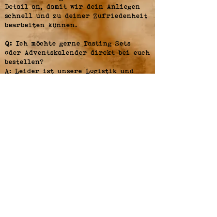
Detail an, damit wir dein Anliegen
schnell und zu deiner Zufriedenheit
bearbeiten können.
Q:
Ich möchte gerne Tasting Sets
oder Adventskalender direkt bei euch
bestellen?
A:
Leider ist unsere Logistik und
Manpower aktuell noch nicht darauf
ausgelegt, dass wir alle
Endkundenbestellungen abarbeiten
könnten. Daher haben wir uns dazu
entschlossen, momentan
ausschließlich an den Fachgroß- und
Fachhandel zu liefern. Zum Glück
konnten wir aber bereits sehr viele
fantastische Händler von unserer
Idee überzeugen und dazu bringen,
unsere Produkte ins Sortiment
aufzunehmen.
Hier findet Ihr eine
Auswahl an Bezugsquellen
. Sollte
hier kein für euch passender
Händler dabei sein, schreibt uns