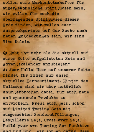
wollen eure Markenbotschafter für
außergewöhnliche Spirituosen sein,
wir wollen für euch die
überragenden Spirituosen dieser
Erde finden, wir wollen euer
Ansprechpartner auf der Suche nach
neuen Entdeckungen sein, wir sind
Vita Dulcis.
Q:
Habt ihr mehr als die aktuell auf
eurer Seite aufgelisteten Sets und
Adventskalender anzubieten?
A:
Aber Hallo! Hier auf unserer Seite
findet Ihr immer nur unser
aktuelles Kernsortiment. Hinter den
Kulissen sind wir aber natürlich
ununterbrochen dabei, für euch neue
und spannende Produkte zu
entwickeln. Freut euch jetzt schon
auf Limited Tasting Sets mit
ausgesuchten Sonderabfüllungen,
Destillerie Sets, Cross-over Sets,
Build your own Tasting Set Funktion
und und und.. Wir sorgen dafür, dass