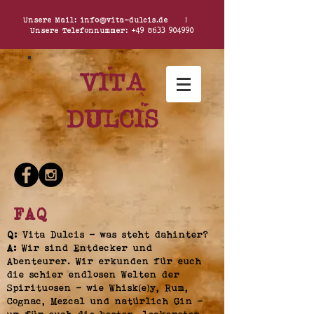
Unsere Mail:
info@vita-dulcis.de
|
Unsere Telefonnummer:
+49 8633 904990
Vita
dulcis
FAQ
Q:
Vita Dulcis - was steht dahinter?
A:
Wir sind Entdecker und
Abenteurer. Wir erkunden für euch
die schier endlosen Welten der
Spirituosen - wie Whisk(e)y, Rum,
Cognac, Mezcal und natürlich Gin -