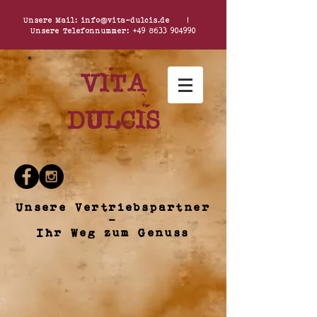
Unsere Mail:
info@vita-dulcis.de
|
Unsere Telefonnummer:
+49 8633 904990
Vita
dulcis
Unsere Vertriebspartner
-
Ihr Weg zum Genuss