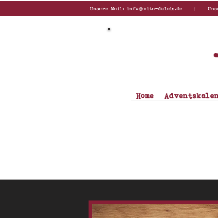
Unsere Mail:
info@vita-dulcis.de
| Unsere T
Home
Adventskale