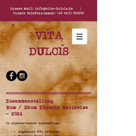
Unsere Mail:
info@vita-dulcis.de
|
Unsere Telefonnummer:
+49 8633 904990
Vita
dulcis
Zusammenstellung
Rum / Rhum Klassik Weltreise
- 2024
In alphabetischer Reihenfolge:
Angostura 1919, Trinidad
Balcones Texas Rum, USA