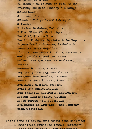
Belizean Blue Signature Rum, Belize
BrewDog 500 Cuts Pineapple & Mango,
Schottland
Canerock, Jamaika
Cihuatan Indigo Rum 8 Jahre, El
Salvador
Dictador 20 Jahre, Kolumbien
Dillon Rhum XO, Martinique
Don Q XO, Puerto Rico
Dos Ron 16 Jahre, Dominkanische Republik
Espero Dos Continentes, Barbados &
Dominikanische Republik
Flor de Cana Terra 15 Jahre, Nicaragua
Goslings Black Seal, Bermudas
Malteco Vintage Reserva 2009/2021,
Panama
Mocambo 15 Jahre, Mexiko
Papa Rouyo Vwayaj, Guadeloupe
Renegade New Bacolet, Grenada
Romero & Sons 9 Jahre, Ecuador
Ron Aldea Maestro, Spanien
Roner R74 White, Italien
Rum Explorer Australia, Australien
Sampan Classic White, Vietnam
Santa Teresa 1796, Venezuela
Ron Zacapa La Armonia – The Harmony
Cask, Guatemala
Enthaltene Allergene und zusätzlich
e Hinweise:
Enthaltene Produkte können Farbstoff
enthalten. Genaue Allergenhinweise