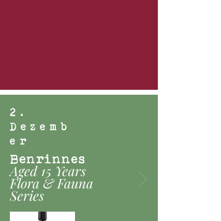
2.
Dezemb
er
Benrinnes
Aged 15 Years
Flora & Fauna
Series