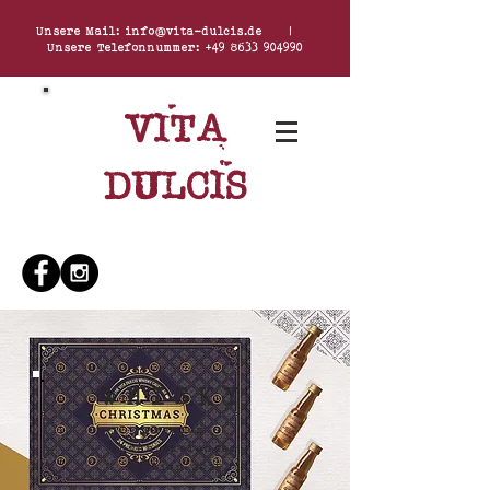
Unsere Mail:
info@vita-dulcis.de
|
Unsere Telefonnummer:
+49 8633 904990
Vita
dulcis
WHISKY
Premium
Adventskalender
Edition 2025