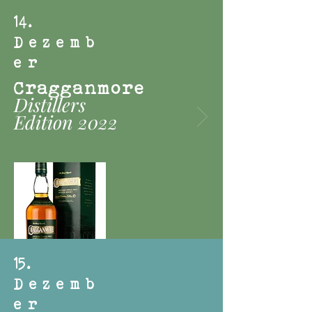
14
.
Dezemb
er
Cragganmore
Distillers
Edition
2022
15
.
Dezemb
er