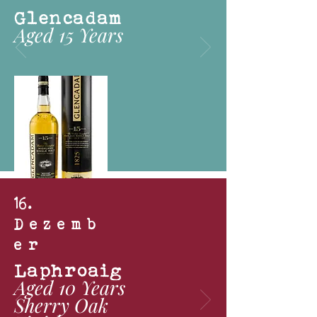
Glencadam
Aged 15 Years
16
.
Dezemb
er
Laphroaig
Aged 10 Years
Sherry Oak