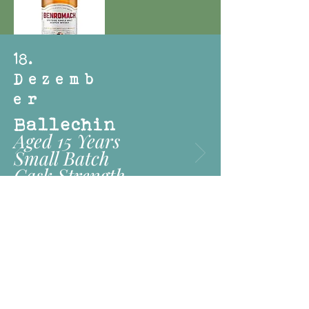
18
.
Dezemb
er
Ballechin
Aged 15 Years
Small Batch
Cask Strength -
Release 2022 #1
19
.