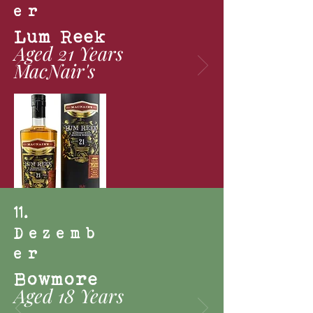
er
Lum Reek
Aged 21 Years
MacNair's
11
.
Dezemb
er
Bowmore
Aged 18 Years