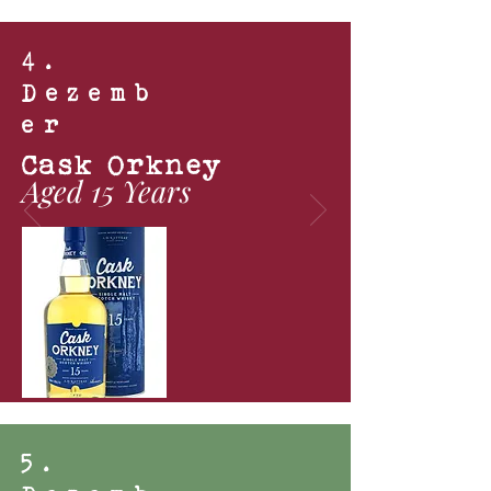
4.
Dezemb
er
Cask Orkney
Aged 15 Years
5
.