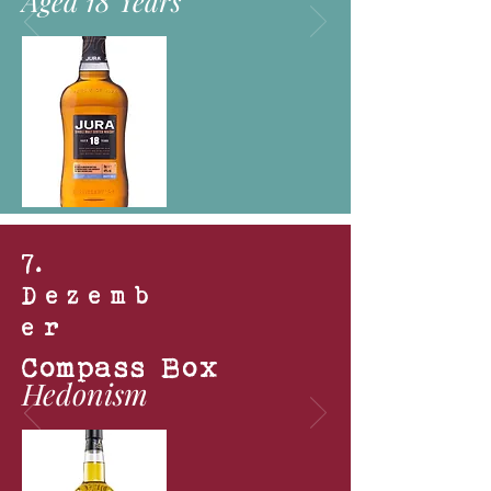
Aged 18 Years
7
.
Dezemb
er
Compass Box
Hedonism