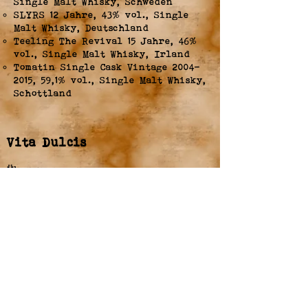
Single Malt Whisky, Schweden
SLYRS 12 Jahre, 43% vol., Single
Malt Whisky, Deutschland
Teeling The Revival 15 Jahre, 46%
vol., Single Malt Whisky, Irland
Tomatin Single Cask Vintage
2004-
2015
, 59,1% vol., Single Malt Whisky,
Schottland
Vita Dulcis
Über uns
Kontakt
Impressum
Service
FAQ
Datenschutz
Partner