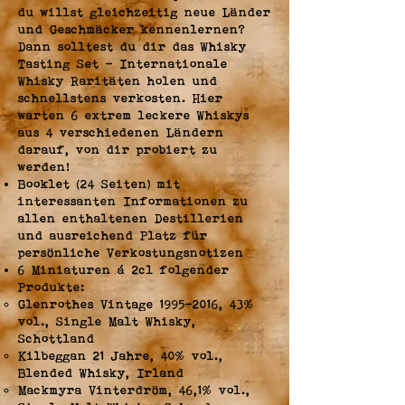
du willst gleichzeitig neue Länder
und Geschmäcker kennenlernen?
Dann solltest du dir das Whisky
Tasting Set - Internationale
Whisky Raritäten holen und
schnellstens verkosten. Hier
warten 6 extrem leckere Whiskys
aus 4 verschiedenen Ländern
darauf, von dir probiert zu
werden!
Booklet (24 Seiten) mit
interessanten Informationen zu
allen enthaltenen Destillerien
und ausreichend Platz für
persönliche Verkostungsnotizen
6 Miniaturen á 2cl folgender
Produkte:
Glenrothes Vintage
1995-2016
, 43%
vol., Single Malt Whisky,
Schottland
Kilbeggan 21 Jahre, 40% vol.,
Blended Whisky, Irland
Mackmyra Vinterdröm, 46,1% vol.,