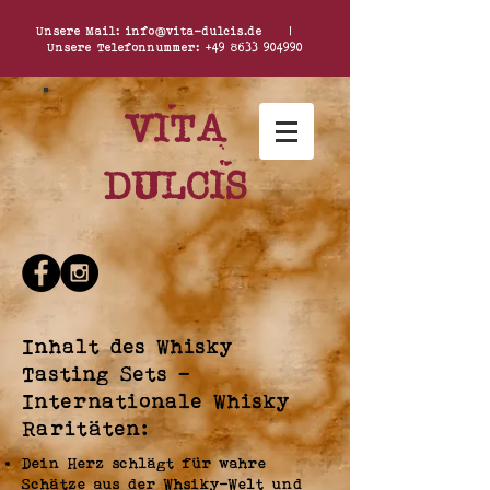
Unsere Mail:
info@vita-dulcis.de
|
Unsere Telefonnummer:
+49 8633 904990
Vita
dulcis
Inhalt des Whisky
Tasting Sets -
Internationale Whisky
Raritäten:
Dein Herz schlägt für wahre
Schätze aus der Whsiky-Welt und