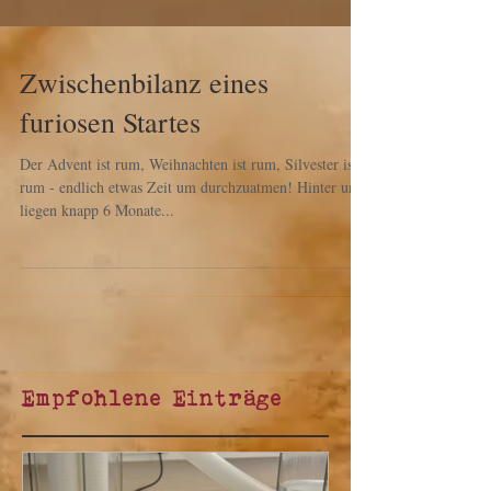
Zwischenbilanz eines
furiosen Startes
Der Advent ist rum, Weihnachten ist rum, Silvester ist
rum - endlich etwas Zeit um durchzuatmen! Hinter uns
liegen knapp 6 Monate...
Empfohlene Einträge