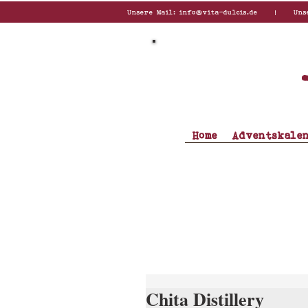
Unsere Mail:
info@vita-dulcis.de
| Unsere T
Home
Adventskale
Chita Distillery