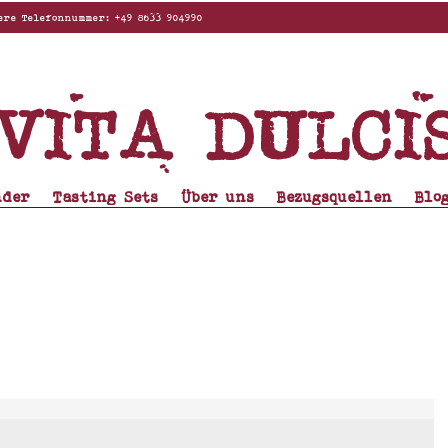
elefonnummer: +49 8633 904990
Vita dulci
nder
Tasting Sets
Über uns
Bezugsquellen
Blo