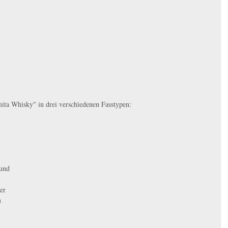
hita Whisky" in drei verschiedenen Fasstypen: 
und 
er 
u 