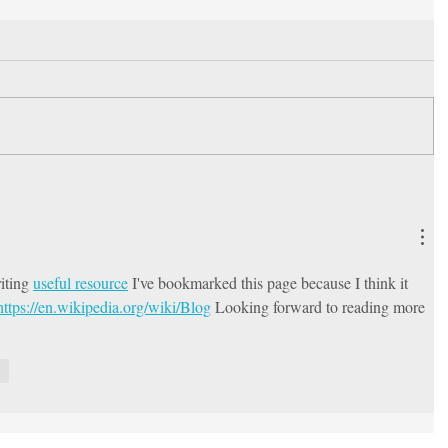
iting 
useful resource
 I've bookmarked this page because I think it 
https://en.wikipedia.org/wiki/Blog
 Looking forward to reading more 
en