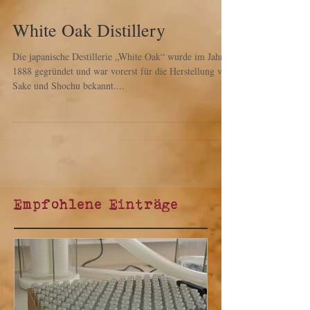
White Oak Distillery
Die japanische Destillerie „White Oak“ wurde im Jahre
1888 gegründet und war vorerst für die Herstellung von
Sake und Shochu bekannt....
Empfohlene Einträge