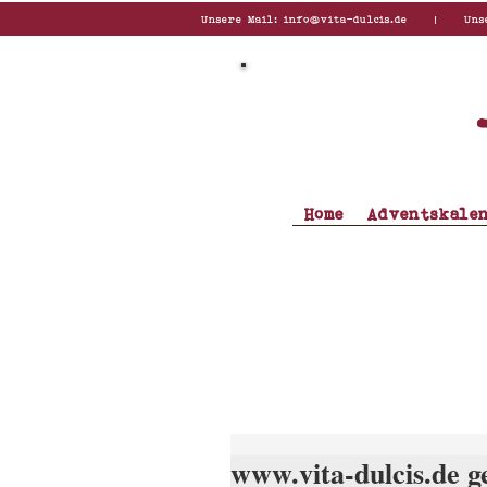
Unsere Mail:
info@vita-dulcis.de
| Unsere T
Home
Adventskale
www.vita-dulcis.de g