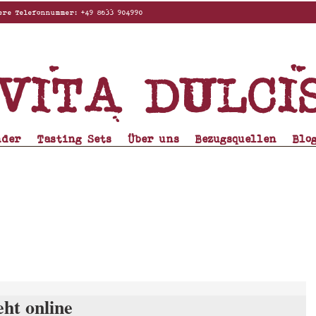
elefonnummer: +49 8633 904990
Vita dulci
nder
Tasting Sets
Über uns
Bezugsquellen
Blo
eht online