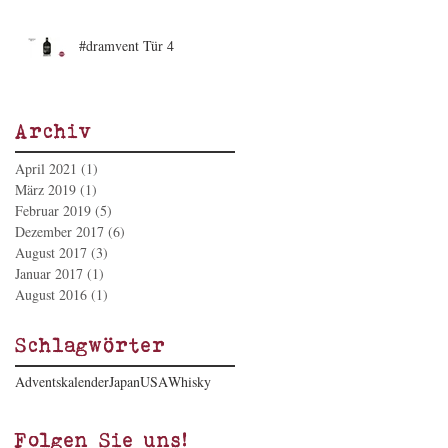
#dramvent Tür 4
Archiv
April 2021
(1)
1 Beitrag
März 2019
(1)
1 Beitrag
Februar 2019
(5)
5 Beiträge
Dezember 2017
(6)
6 Beiträge
August 2017
(3)
3 Beiträge
Januar 2017
(1)
1 Beitrag
August 2016
(1)
1 Beitrag
Schlagwörter
Adventskalender
Japan
USA
Whisky
Folgen Sie uns!