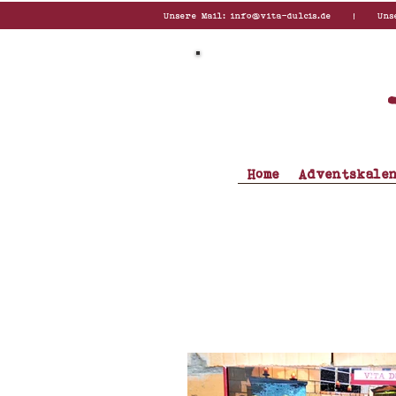
Unsere Mail:
info@vita-dulcis.de
| Unsere T
Home
Adventskale