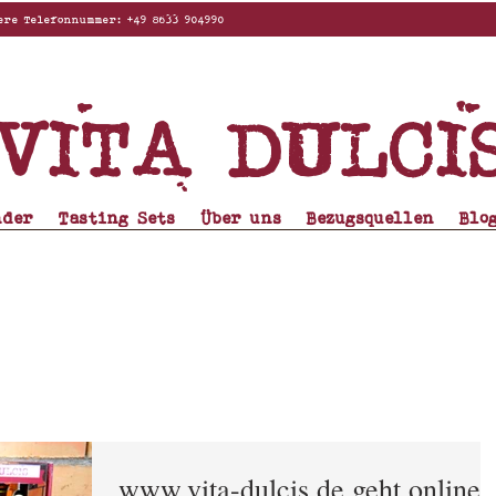
elefonnummer: +49 8633 904990
Vita dulci
nder
Tasting Sets
Über uns
Bezugsquellen
Blo
www.vita-dulcis.de geht online